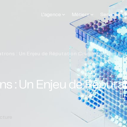
L’agence
Métiers
Services
atrons : Un Enjeu de Réputation Crucial pour les En
ns : Un Enjeu de Réputat
cture