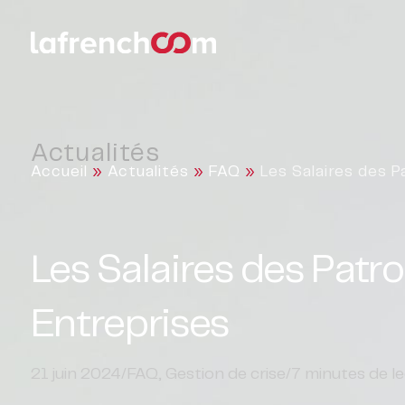
Actualités
Accueil
»
Actualités
»
FAQ
»
Les Salaires des P
Les Salaires des Patro
Entreprises
21 juin 2024
/
FAQ
,
Gestion de crise
/
7
minutes de le