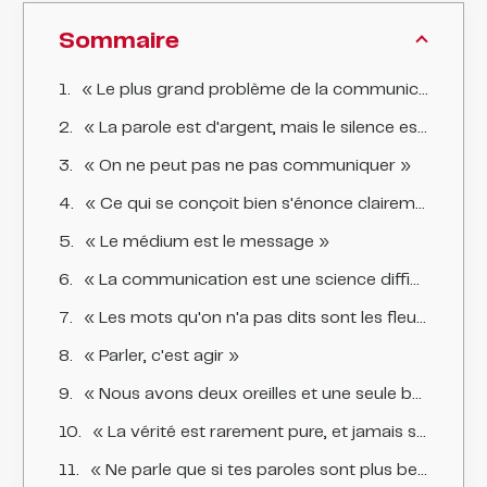
Sommaire
« Le plus grand problème de la communication est l'illusion qu'elle a eu lieu »
« La parole est d'argent, mais le silence est d'or »
« On ne peut pas ne pas communiquer »
« Ce qui se conçoit bien s'énonce clairement, et les mots pour le dire arrivent aisément »
« Le médium est le message »
« La communication est une science difficile. Ce n'est pas une science exacte »
« Les mots qu'on n'a pas dits sont les fleurs du silence »
« Parler, c'est agir »
« Nous avons deux oreilles et une seule bouche pour écouter deux fois plus que nous ne parlons »
« La vérité est rarement pure, et jamais simple »
« Ne parle que si tes paroles sont plus belles que le silence »