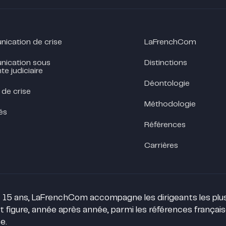
cation de crise
LaFrenchCom
ication sous
Distinctions
te judiciaire
Déontologie
 de crise
Méthodologie
és
Références
Carrières
 15 ans, LaFrenchCom accompagne les dirigeants les plus 
t figure, année après année, parmi les références françai
e.