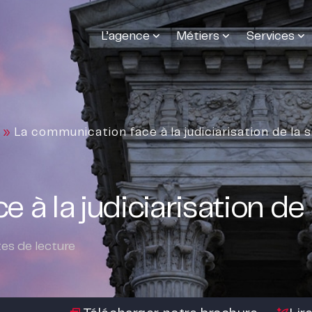
L’agence
Métiers
Services
»
La communication face à la judiciarisation de la 
à la judiciarisation de 
es de lecture