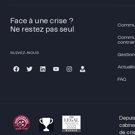
Face à une crise ?
Communi
Ne restez pas seul
.
Commun
contrain
SUIVEZ-NOUS
Gestion
Actualit
FAQ
Depuis
cabine
de cris