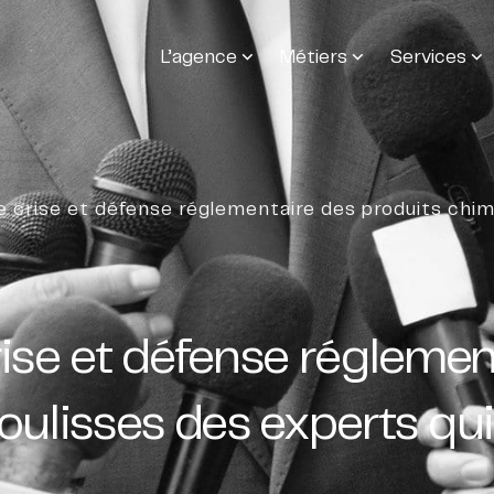
L’agence
Métiers
Services
crise et défense réglementaire des produits chimiq
se et défense réglement
oulisses des experts qui 