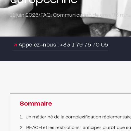
11 juin 2026
/
FAQ
,
Communication de crise
/
16
minu
Appelez-nous : +33 1 79 75 70 05
Sommaire
Un métier né de la complexification réglementai
REACH et les restrictions : anticiper plutôt que su