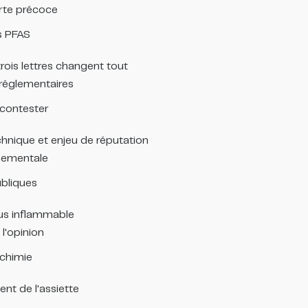
rte précoce
es PFAS
rois lettres changent tout
réglementaires
 contester
echnique et enjeu de réputation
nnementale
bliques
lus inflammable
l'opinion
ochimie
ent de l'assiette