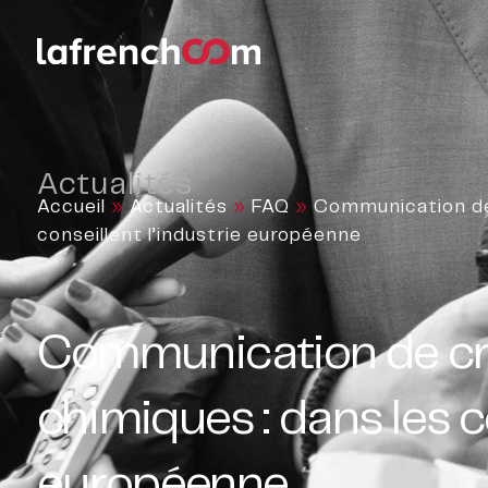
Actualités
Accueil
»
Actualités
»
FAQ
»
Communication de 
conseillent l’industrie européenne
Communication de cri
chimiques : dans les c
européenne