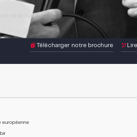
tes de lecture
Télécharger notre brochure
Lir
re européenne
bir