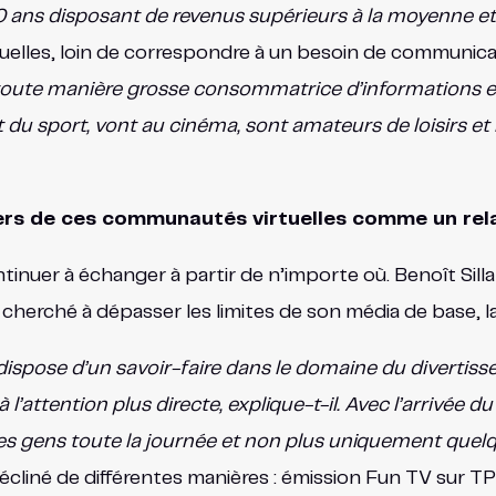
ans disposant de revenus supérieurs à la moyenne et d
uelles, loin de correspondre à un besoin de communicat
toute manière grosse consommatrice d’informations et 
u sport, vont au cinéma, sont amateurs de loisirs et n
avers de ces communautés virtuelles comme un re
tinuer à échanger à partir de n’importe où. Benoît Silla
cherché à dépasser les limites de son média de base, la
ispose d’un savoir-faire dans le domaine du divertisse
tention plus directe, explique-t-il. Avec l’arrivée du n
les gens toute la journée et non plus uniquement quelque
décliné de différentes manières : émission Fun TV sur T