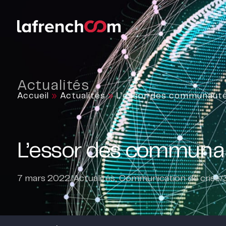
Actualités
Accueil
»
Actualités
»
L’essor des communautés
L’essor des communau
7 mars 2022
/
Actualités
,
Communication de crise
/