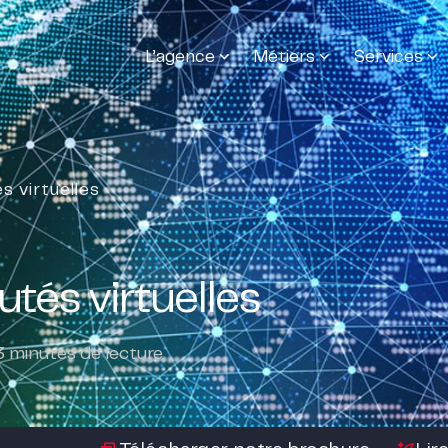
L’agence
Métiers
Services
 virtuelles
tés virtuelles
3
minutes de lecture