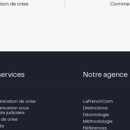
ion de crise
Comment
services
Notre agence
cation de crise
LaFrenchCom
ication sous
Distinctions
te judiciaire
Déontologie
 de crise
Méthodologie
és
Références