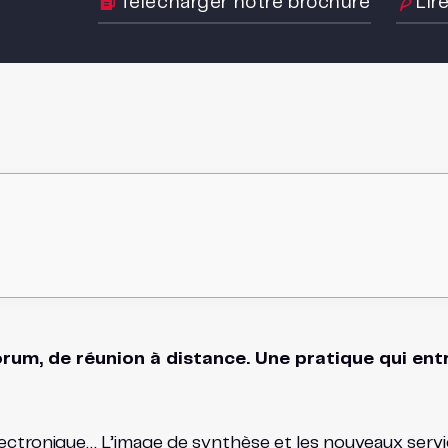
Télécharger notre brochure
Lir
forum, de réunion à distance. Une pratique qui en
électronique… L’image de synthèse et les nouveaux servi