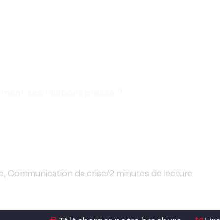
L’agence
Métiers
Services
ment ses relations presse ?
cement ses relations p
e
,
Communication de crise
/
2
minutes de lecture