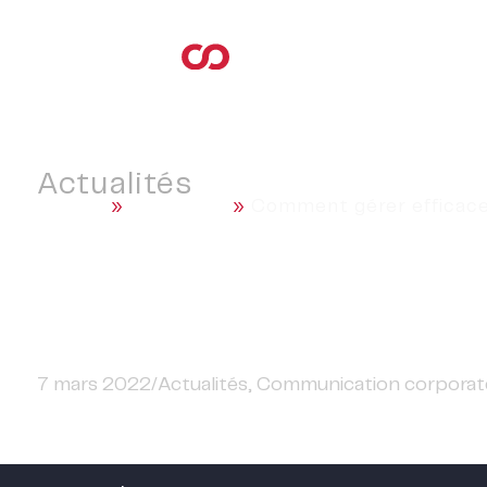
Actualités
Accueil
»
Actualités
»
Comment gérer efficace
Comment gérer effica
7 mars 2022
/
Actualités
,
Communication corporat