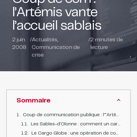
l’Artémis vante
l’accueil sablais
2 juin
/
Actualités
,
/
2
minutes de
2008
Communication de
lecture
crise
Sommaire
Coup de communication publique : l'"Artémis" vante l'accueil sablais
Les Sables-d'Olonne : comment un cargo échoué est devenu un atout touristique
Le Cargo Globe : une opération de com ludique et efficace pour les Sables-d'Olonne