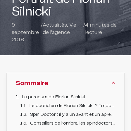
Silnicki
9
/
Actualités
,
Vie
/
4
minutes de
septembre
de l'agence
lecture
2018
Sommaire
Le parcours de Florian Silnicki
Le quotidien de Florian Silnicki ? Imposer la version de l'histoire de ses clients dans les médias et sur internet.
Spin Doctor : il y a un avant et un après web 2.0
Conseillers de l'ombre, les spindoctors ont parfois eu mauvaise presse à tort.