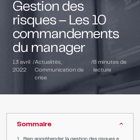
Gestion des
risques – Les 10
commandements
du manager
13 avril
/
Actualités
,
/
8
minutes de
2022
Communication de
lecture
crise
Sommaire
Bien appréhender la gestion des risques est un gage d'efficacité pour l'entreprise.