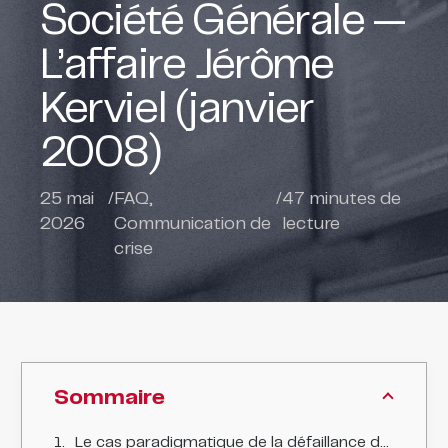
Société Générale —
L’affaire Jérôme
Kerviel (janvier
2008)
25 mai
/
FAQ
,
/
47
minutes de
2026
Communication de
lecture
crise
Sommaire
Le cas paradigmatique de la défaillance des contrôles internes dans une grande banque française et de la communication de crise européenne face à un « rogue trader »