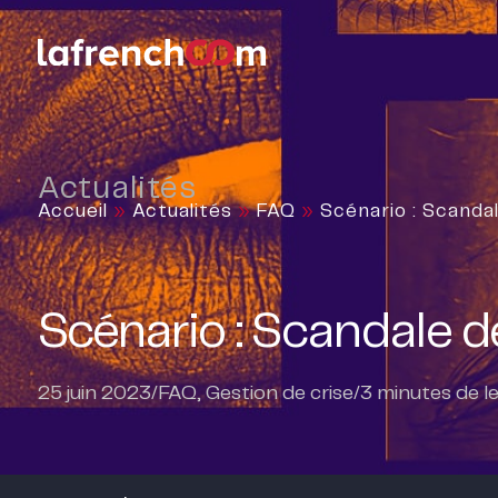
Actualités
Accueil
»
Actualités
»
FAQ
»
Scénario : Scanda
Scénario : Scandale 
25 juin 2023
/
FAQ
,
Gestion de crise
/
3
minutes de l