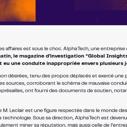
es affaires est sous le choc. AlphaTech, une entreprise
tin, le magazine d’investigation “Global Insights”
it eu une conduite inappropriée envers plusieurs j
es non désirées, tenu des propos déplacés et exercé un
ntes sources, corroborant le schéma de mauvaise condui
eprésailles, ont fourni des documents de soutien, no
 M. Leclair est une figure respectée dans le monde de
 la technologie. Sous sa direction, AlphaTech est deven
ment miner sa réputation, mais aussi celle de l’entrepri