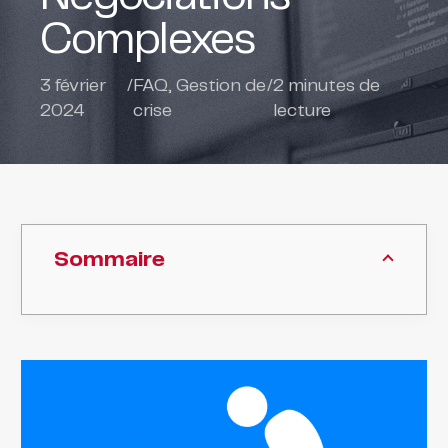
Complexes
3 février
/
FAQ
,
Gestion de
/
2
minutes de
2024
crise
lecture
Sommaire