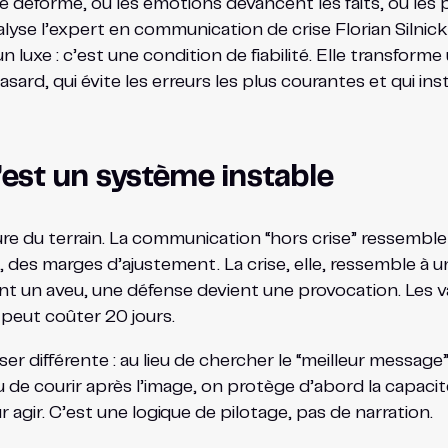
 déforme, où les émotions devancent les faits, où les p
nalyse l’expert en communication de crise Florian Siln
n luxe : c’est une condition de fiabilité. Elle transfor
sard, qui évite les erreurs les plus courantes et qui inst
c’est un système instable
re du terrain. La communication “hors crise” ressemble s
 des marges d’ajustement. La crise, elle, ressemble à u
ient un aveu, une défense devient une provocation. Les
peut coûter 20 jours.
r différente : au lieu de chercher le “meilleur message
eu de courir après l’image, on protège d’abord la capacit
r agir. C’est une logique de pilotage, pas de narration.