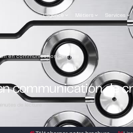
L’agence
Métiers
Services
tion en communication de crise
 en communication de cr
inutes de lecture