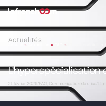
Actualités
Accueil
»
Actualités
»
FAQ
»
L’hyperspécialisa
L’hyperspécialisation
21 février 2026
/
FAQ
,
Communication de crise
/
11
m