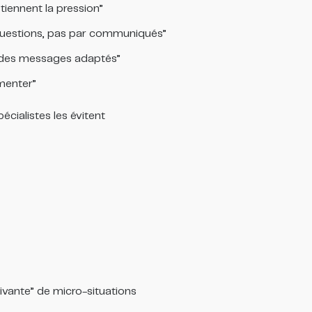
tiennent la pression”
 questions, pas par communiqués”
, des messages adaptés”
umenter”
écialistes les évitent
ivante” de micro-situations