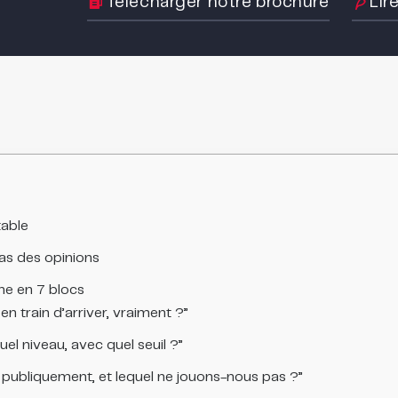
Télécharger notre brochure
Lir
table
pas des opinions
ine en 7 blocs
n train d’arriver, vraiment ?”
el niveau, avec quel seuil ?”
s publiquement, et lequel ne jouons-nous pas ?”