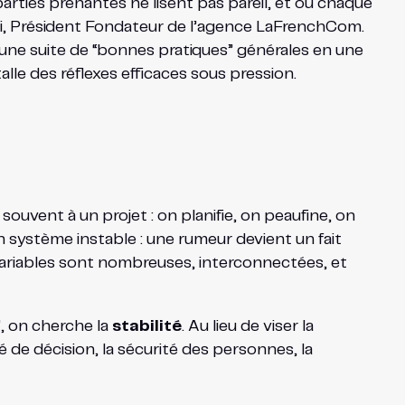
arties prenantes ne lisent pas pareil, et où chaque
icki, Président Fondateur de l’agence LaFrenchCom.
me une suite de “bonnes pratiques” générales en une
alle des réflexes efficaces sous pression.
ouvent à un projet : on planifie, on peaufine, on
n système instable : une rumeur devient un fait
 variables sont nombreuses, interconnectées, et
”, on cherche la
stabilité
. Au lieu de viser la
é de décision, la sécurité des personnes, la