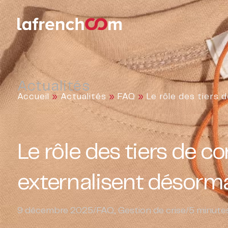
Actualités
Accueil
»
Actualités
»
FAQ
»
Le rôle des tiers 
Le rôle des tiers de c
externalisent désormai
9 décembre 2025
/
FAQ
,
Gestion de crise
/
5
minutes