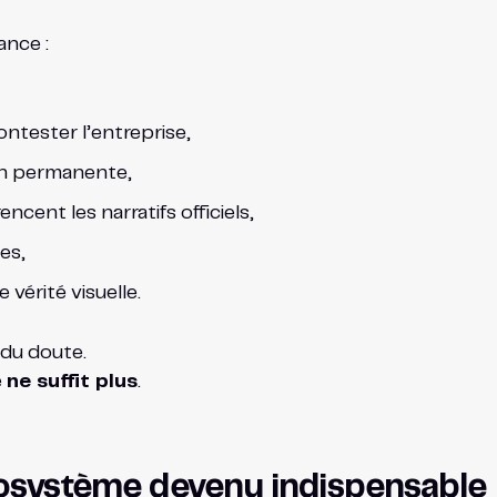
ance :
ntester l’entreprise,
ion permanente,
cent les narratifs officiels,
es,
 vérité visuelle.
 du doute.
e
ne suffit plus
.
écosystème devenu indispensable