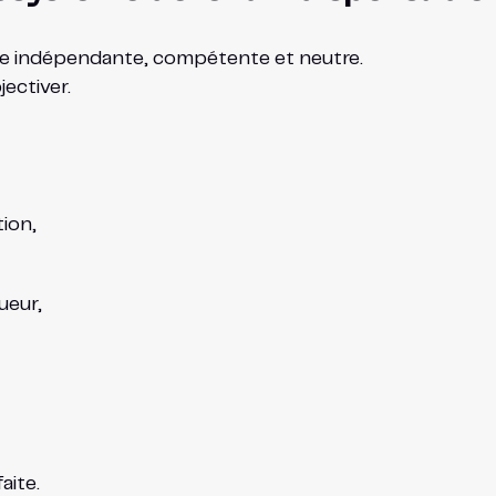
me indépendante, compétente et neutre.
jectiver.
tion,
ueur,
aite.