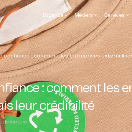
L’agence
Métiers
Services
de confiance : comment les entreprises externalisen
onfiance : comment les e
s leur crédibilité
 de lecture