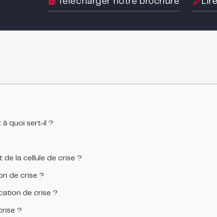
Télécharger notre brochure
Lir
à quoi sert-il ?
 de la cellule de crise ?
n de crise ?
ation de crise ?
crise ?