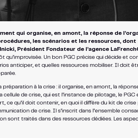
ent qui organise, en amont, la réponse de l’organis
 procédures, les scénarios et les ressources, d
Silnicki, Président Fondateur de l’agence LaFrenc
t qu’improvisée. Un bon PGC précise qui décide et com
s anticiper, et quelles ressources mobiliser. Il doit êtr
éparée.
 préparation à la crise : il organise, en amont, la répons
cellule de crise, qui est l’instance de pilotage, le PGC
t, ce qu’il doit contenir, en quoi il diffère du kit de cri
munication de crise. Il s’inscrit dans l’ensemble consacré
tion sont traités dans des ressources dédiées. Les asp