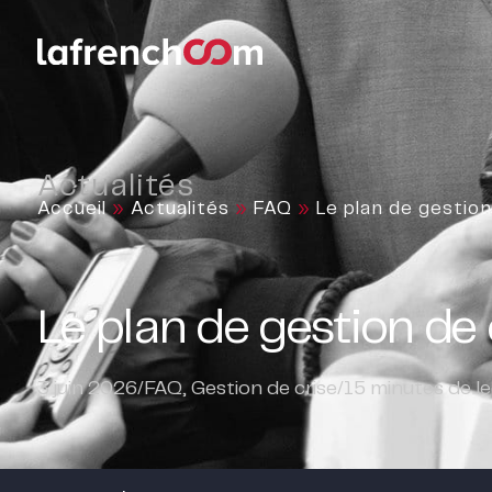
Actualités
Accueil
»
Actualités
»
FAQ
»
Le plan de gestion
Le plan de gestion de c
3 juin 2026
/
FAQ
,
Gestion de crise
/
15
minutes de le