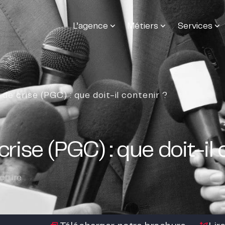
L’agence
Métiers
Services
 de crise (PGC) : que doit-il contenir ?
rise (PGC) : que doit-il 
cture