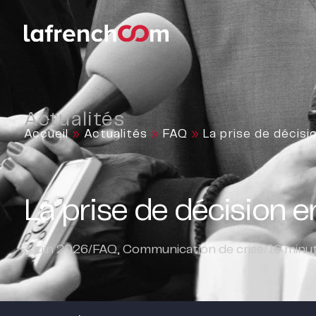
Actualités
Accueil
»
Actualités
»
FAQ
»
La prise de décisi
La prise de décision e
3 juin 2026
/
FAQ
,
Communication de crise
/
16
minut