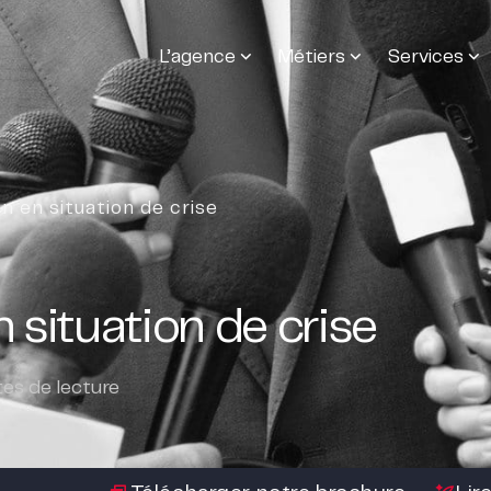
L’agence
Métiers
Services
on en situation de crise
n situation de crise
es de lecture