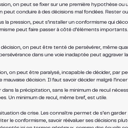
sion, on peut se fixer sur une première hypothèse ou un
on peut conduire à des décisions mal fondées. Rester ouve
 la pression, peut s’installer un conformisme qui déco
misme peut faire passer à côté d’éléments importants. 
décision, on peut être tenté de persévérer, même quan
persévérance dans une voie inadaptée peut aggraver la s
sion, on peut être paralysé, incapable de décider, par pe
auvaise décision. Il faut savoir décider malgré l’incer
r dans la précipitation, sans le minimum de recul nécess
es. Un minimum de recul, même bref, est utile.
situation de crise. Les connaître permet de s’en garder :
er le conformisme, savoir réévaluer ses décisions plutôt
présentés ici en termes généraux, comme des écueils con