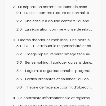
La séparation comme situation de crise : une crise de gouvernance, d’interprétation et de légitimité
La crise comme rupture de normalité et montée de l’incertitude
Une crise « à double centre » : quand deux voix produisent deux réalités
La séparation comme « crise de relation » : l’enjeu du contrat psychologique
Cadres théoriques mobilisés : une boîte à outils conceptuelle
SCCT : attribuer la responsabilité et calibrer la réponse
Image repair : réparer l’image face aux accusations et aux soupçons
Sensemaking : fabriquer du sens dans l’ambiguïté
Légitimité organisationnelle : pragmatique, morale, cognitive
Parties prenantes et saillance : qui compte « maintenant » ?
Théorie de l’agence : conflit d’objectifs et guerre de narratifs
La contrainte informationnelle et réglementaire : communiquer sous obligation et sous risque