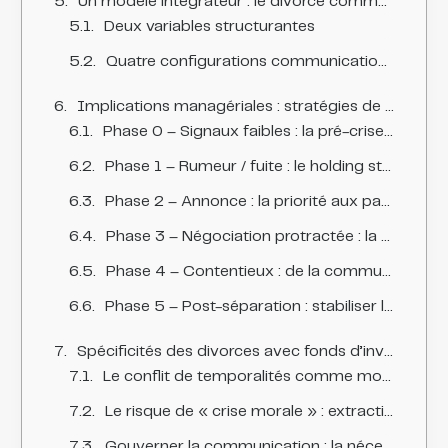
Un modèle intégrateur : le divorce comme « crise de gouvernance à asymétrie informationnelle »
Deux variables structurantes
Quatre configurations communicationnelles (description analytique)
Implications managériales : stratégies de communication selon les phases du divorce
Phase 0 – Signaux faibles : la pré-crise comme gestion de la plausibilité
Phase 1 – Rumeur / fuite : le holding statement comme outil de réduction d’incertitude
Phase 2 – Annonce : la priorité aux parties prenantes urgentes (saillance)
Phase 3 – Négociation protractée : la communication de cadence sous contrainte de divulgation
Phase 4 – Contentieux : de la communication de crise à la communication sous litige
Phase 5 – Post-séparation : stabiliser l’identité et reconstruire la confiance
Spécificités des divorces avec fonds d’investissement : une crise de gouvernance à double public
Le conflit de temporalités comme moteur narratif
Le risque de « crise morale » : extraction de valeur et justice perçue
Gouverner la communication : la nécessité d’un protocole de non-cacophonie