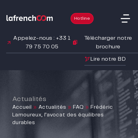
Hotline
Appelez-nous : +33 1
Télécharger notre
79 75 70 05
brochure
Lire notre BD
Actualités
Accueil
»
Actualités
»
FAQ
»
Frédéric
Lamoureux, l’avocat des équilibres
durables