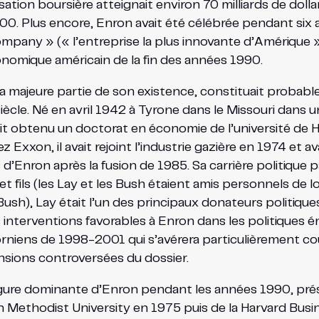
isation boursière atteignait environ 70 milliards de doll
000. Plus encore, Enron avait été célébrée pendant si
y » (« l’entreprise la plus innovante d’Amérique »), 
conomique américain de la fin des années 1990.
majeure partie de son existence, constituait probablem
siècle. Né en avril 1942 à Tyrone dans le Missouri dans 
it obtenu un doctorat en économie de l’université de H
xxon, il avait rejoint l’industrie gazière en 1974 et a
’Enron après la fusion de 1985. Sa carrière politique p
 fils (les Lay et les Bush étaient amis personnels de 
sh), Lay était l’un des principaux donateurs politiqu
eurs interventions favorables à Enron dans les politique
rniens de 1998-2001 qui s’avérera particulièrement c
nsions controversées du dossier.
 figure dominante d’Enron pendant les années 1990, pré
ethodist University en 1975 puis de la Harvard Busines