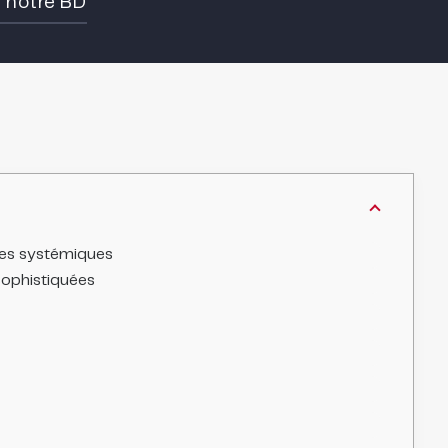
e notre BD
bles systémiques
sophistiquées