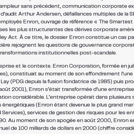
 ampleur sans précédent, communication corporate exc
t d’audit Arthur Andersen, défaillances multiples de la
 employés Enron, ouvrage de référence « The Smartes
yses les plus structurantes des dérives corporate amé
ey Act. À ce titre, le dossier Enron constitue un cas
cière rejoignent les questions de gouvernance corporat
transformations institutionnelles post-scandale.
entreprise et le contexte. Enron Corporation, formée en j
es), constituait au moment de son effondrement l’une 
 Lay (PDG depuis la fusion fondatrice de 1985) puis pro
août 2001), Enron s’était transformée d’une entreprise
cation considérable. L’entreprise opérait dans plusieurs
és énergétiques (Enron étant devenue le plus grand mar
rvices), services de gestion des risques pour les entre
90. Au moment de son apogée en août 2000, Enron em
annuel de 100 milliards de dollars en 2000 (chiffre con