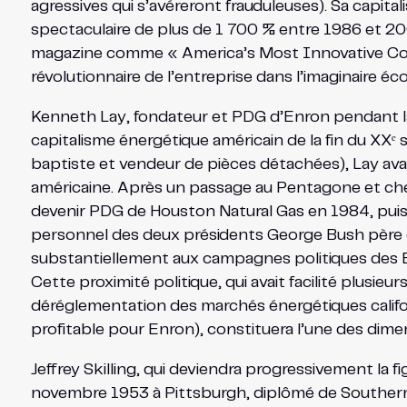
agressives qui s’avéreront frauduleuses). Sa capital
spectaculaire de plus de 1 700 % entre 1986 et 2
magazine comme « America’s Most Innovative Compan
révolutionnaire de l’entreprise dans l’imaginaire é
Kenneth Lay, fondateur et PDG d’Enron pendant la 
capitalisme énergétique américain de la fin du XXᵉ 
baptiste et vendeur de pièces détachées), Lay ava
américaine. Après un passage au Pentagone et chez E
devenir PDG de Houston Natural Gas en 1984, puis d
personnel des deux présidents George Bush père et
substantiellement aux campagnes politiques des Bu
Cette proximité politique, qui avait facilité plusi
déréglementation des marchés énergétiques califo
profitable pour Enron), constituera l’une des dime
Jeffrey Skilling, qui deviendra progressivement la
novembre 1953 à Pittsburgh, diplômé de Southern M