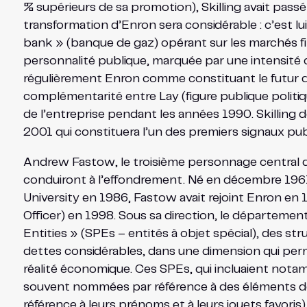
% supérieurs de sa promotion), Skilling avait pass
transformation d’Enron sera considérable : c’est lu
bank » (banque de gaz) opérant sur les marchés fi
personnalité publique, marquée par une intensité c
régulièrement Enron comme constituant le futur d
complémentarité entre Lay (figure publique politique
de l’entreprise pendant les années 1990. Skilling 
2001 qui constituera l’un des premiers signaux publ
Andrew Fastow, le troisième personnage central d
conduiront à l’effondrement. Né en décembre 1961
University en 1986, Fastow avait rejoint Enron en 1
Officer) en 1998. Sous sa direction, le départeme
Entities » (SPEs – entités à objet spécial), des str
dettes considérables, dans une dimension qui perm
réalité économique. Ces SPEs, qui incluaient nota
souvent nommées par référence à des éléments de 
référence à leurs prénoms et à leurs jouets favori