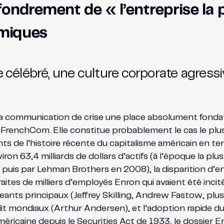
fondrement de « l’entreprise la p
émiques
e célébré, une culture corporate agres
la communication de crise une place absolument fondat
 LaFrenchCom. Elle constitue probablement le cas le p
nts de l’histoire récente du capitalisme américain en t
on 63,4 milliards de dollars d’actifs (à l’époque la plus
s par Lehman Brothers en 2008), la disparition d’envir
aites de milliers d’employés Enron qui avaient été inci
igeants principaux (Jeffrey Skilling, Andrew Fastow, plus
it mondiaux (Arthur Andersen), et l’adoption rapide du
américaine depuis le Securities Act de 1933, le dossier