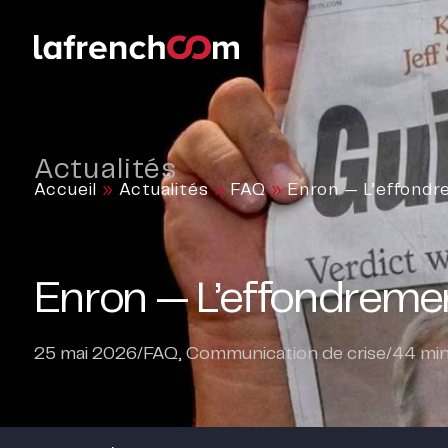
Actualités
Accueil
»
Actualités
»
FAQ
»
Enron — L’effond
Enron — L’effondrem
25 mai 2026
/
FAQ
,
Communication de crise
/
44
min