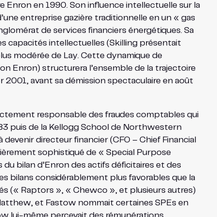
Enron en 1990. Son influence intellectuelle sur la
’une entreprise gazière traditionnelle en un « gas
glomérat de services financiers énergétiques. Sa
capacités intellectuelles (Skilling présentait
 plus modérée de Lay. Cette dynamique de
ion Enron) structurera l’ensemble de la trajectoire
er 2001, avant sa démission spectaculaire en août
irectement responsable des fraudes comptables qui
83 puis de la Kellogg School de Northwestern
 devenir directeur financier (CFO – Chief Financial
ulièrement sophistiqué de « Special Purpose
 du bilan d’Enron des actifs déficitaires et des
es bilans considérablement plus favorables que la
és (« Raptors », « Chewco », et plusieurs autres)
t Matthew, et Fastow nommait certaines SPEs en
astow lui-même percevait des rémunérations