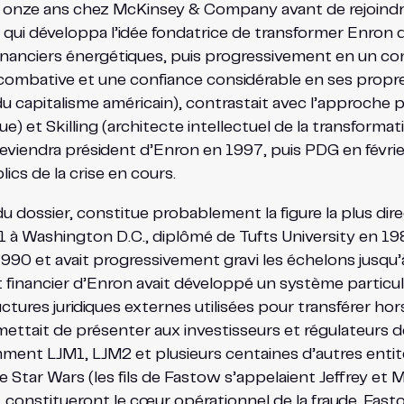
é onze ans chez McKinsey & Company avant de rejoindre 
i qui développa l’idée fondatrice de transformer Enron d
nanciers énergétiques, puis progressivement en un con
ombative et une confiance considérable en ses propres 
u capitalisme américain), contrastait avec l’approche
) et Skilling (architecte intellectuel de la transformat
deviendra président d’Enron en 1997, puis PDG en févri
ics de la crise en cours.
u dossier, constitue probablement la figure la plus d
 à Washington D.C., diplômé de Tufts University en 19
990 et avait progressivement gravi les échelons jusqu’à
nt financier d’Enron avait développé un système partic
uctures juridiques externes utilisées pour transférer hors
ettait de présenter aux investisseurs et régulateurs d
mment LJM1, LJM2 et plusieurs centaines d’autres entit
Star Wars (les fils de Fastow s’appelaient Jeffrey e
s), constitueront le cœur opérationnel de la fraude. F