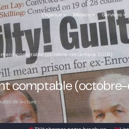
L’agence
Métiers
Services
rement comptable (octobre-décembre 2001)
ent comptable (octobre
utes de lecture