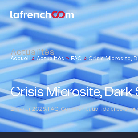
Actualités
Accueil
»
Actualités
»
FAQ
»
Crisis Microsite,
Crisis Microsite, Dark
2 février 2026
/
FAQ
,
Communication de crise
/
9
min