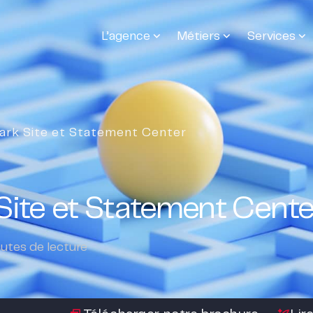
L’agence
Métiers
Services
 Dark Site et Statement Center
 Site et Statement Cente
utes de lecture