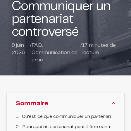
Communiquer un
partenariat
controversé
8 juin
/
FAQ
,
/
17
minutes de
2026
Communication de
lecture
crise
Sommaire
Qu'est-ce que communiquer un partenariat controversé, et en quoi est-ce sensible ?
Pourquoi un partenariat peut-il être controversé ?