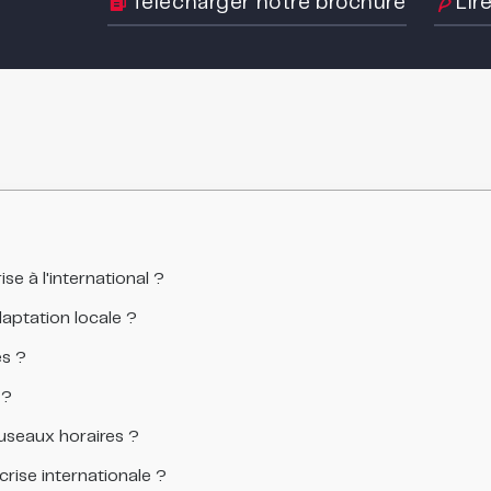
Télécharger notre brochure
Lir
e à l'international ?
daptation locale ?
s ?
 ?
fuseaux horaires ?
rise internationale ?