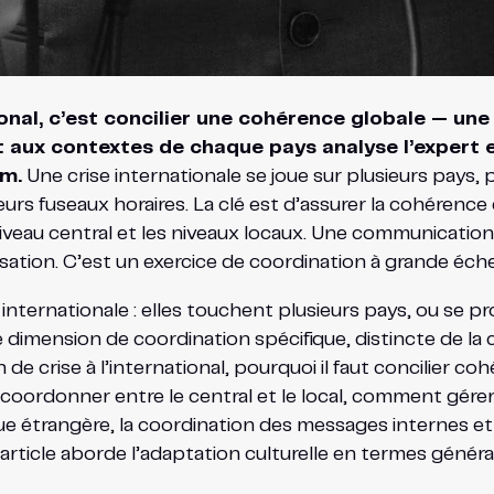
onal, c’est concilier une cohérence globale — une 
t aux contextes de chaque pays analyse l’expert e
m.
Une crise internationale se joue sur plusieurs pays, 
ieurs fuseaux horaires. La clé est d’assurer la cohéren
iveau central et les niveaux locaux. Une communication 
ganisation. C’est un exercice de coordination à grande éch
nternationale : elles touchent plusieurs pays, ou se pr
e dimension de coordination spécifique, distincte de la
n de crise à l’international, pourquoi il faut concilier
rdonner entre le central et le local, comment gérer la
ngue étrangère, la coordination des messages internes et
article aborde l’adaptation culturelle en termes générau