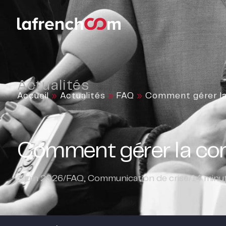
Actualités
Accueil
»
Actualités
»
FAQ
»
Comment gérer la 
Comment gérer la comm
2 juin 2026
/
FAQ
,
Communication de crise
/
14
minut