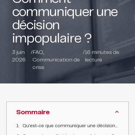
communiquer une
décision
impopulaire ?
3 juin
/
FAQ
,
/
16
minutes de
2026
Communication de
lecture
crise
Sommaire
Qu'est-ce que communiquer une décision impopulaire, et en quoi est-ce sensible ?