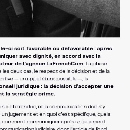
e-ci soit favorable ou défavorable : après
uniquer avec dignité, en accord avec la
ndateur de l’agence LaFrenchCom.
La phase
es deux cas, le respect de la décision et de la
initive — un appel étant possible —, la
nseil juridique : la décision d’accepter une
t la stratégie prime.
n a été rendue, et la communication doit s’y
s un jugement et en quoi c’est spécifique, quels
e, comment communiquer après un jugement
ommunication judiciaire, dont l’article de fond