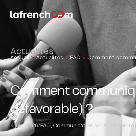
Actualités
Accueil
»
Actualités
»
FAQ
»
Comment communiq
Comment communiquer
défavorable) ?
4 juin 2026
/
FAQ
,
Communication sous contrainte ju