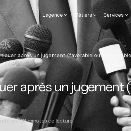
L’agence
Métiers
Services
uer après un jugement (favorable ou défavorable
 après un jugement (f
diciaire
/
18
minutes de lecture