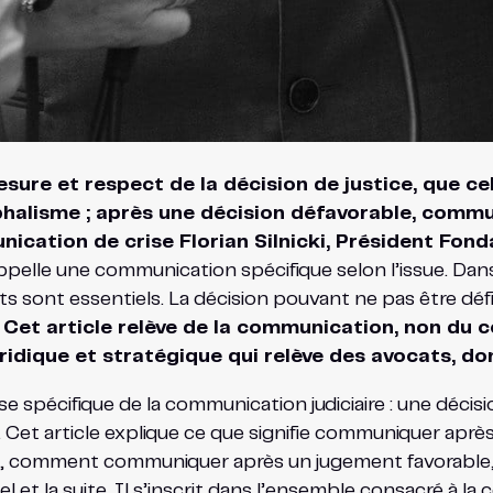
 et respect de la décision de justice, que cell
omphalisme ; après une décision défavorable, comm
unication de crise Florian Silnicki, Président Fo
elle une communication spécifique selon l’issue. Dans l
ats sont essentiels. La décision pouvant ne pas être déf
.
Cet article relève de la communication, non du co
ridique et stratégique qui relève des avocats, don
pécifique de la communication judiciaire : une décisio
. Cet article explique ce que signifie communiquer aprè
n, comment communiquer après un jugement favorabl
 et la suite. Il s’inscrit dans l’ensemble consacré à la c