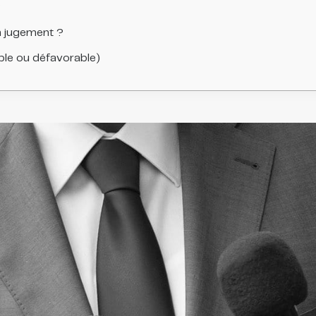
?
n jugement ?
le ou défavorable)