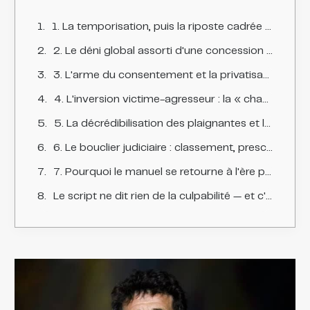
1. La temporisation, puis la riposte cadrée par l'avocat
2. Le déni global assorti d'une concession sémantique
3. L'arme du consentement et la privatisation du débat
4. L'inversion victime-agresseur : la « chasse » et l'« emballement »
5. La décrédibilisation des plaignantes et le rôle des soutiens
6. Le bouclier judiciaire : classement, prescription, présomption d'innocence instrumentalisée
7. Pourquoi le manuel se retourne à l'ère post-Weinstein
Le script ne dit rien de la culpabilité — et c'est là tout l'enjeu