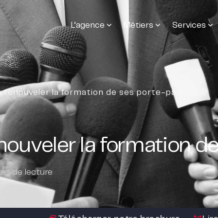
L’agence
Métiers
Services
e renouveler la formation de ses porte-parole ?
nouveler la formation de
es de lecture