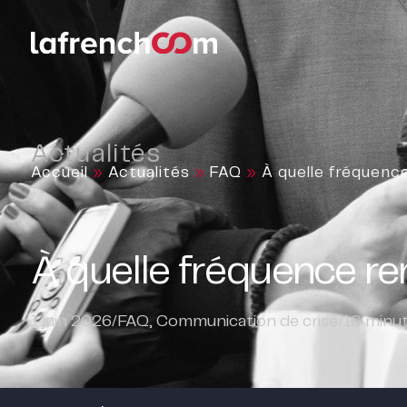
Actualités
Accueil
»
Actualités
»
FAQ
»
À quelle fréquenc
À quelle fréquence re
1 juin 2026
/
FAQ
,
Communication de crise
/
10
minut