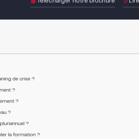
Télécharger notre brochure
Lir
ining de crise ?
ement ?
lement ?
eau ?
pluriannuel ?
ler la formation ?